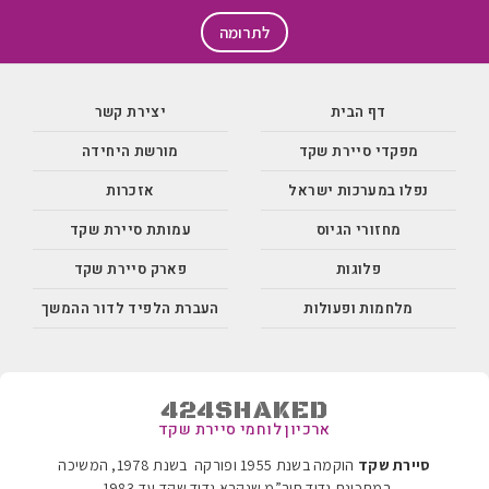
לתרומה
דף הבית
יצירת קשר
מפקדי סיירת שקד
מורשת היחידה
נפלו במערכות ישראל
אזכרות
מחזורי הגיוס
עמותת סיירת שקד
פלוגות
פארק סיירת שקד
מלחמות ופעולות
העברת הלפיד לדור ההמשך
424SHAKED
ארכיון לוחמי סיירת שקד
סיירת שקד
הוקמה בשנת 1955 ופורקה בשנת 1978, המשיכה
במתכונת גדוד חיר”מ שנקרא גדוד שקד עד 1983
.