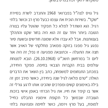
גיל גויס לצה”ל בפברואר 1968 והתנדב לשרת בסיירת
“שקד”. בשירות הוכיח את עצמו כבעל מרץ רב וכושר בלתי
רגיל. הוא השתדל למלא כל תפקיד שהוטל עליו בצורה
הטובה ביותר ויחד עם זה הוא היה בחור שקט והתהלך
בענוותנות. אבל לא עברו אלא שמונה חודשים ובשעת סיור
נפגע גיל מפגז בזוקה ממארב מחלקתי של האויב אשר
חצה את התעלה – וכתוצאה מפגיעה זו נפל; זה היה אור
ליום ה’ במרחשון תשכ”ט (26.10.1968). הובא למנוחת
עולמים בבית הקברות הצבאי בחיפה. מפקד היחידה,
במכתב התנחומים למשפחה, כתב בין השאר את הדברים
האלה: “טרם מלאה לגיל שנה ביחידה, כאשר מירב זמן זה
בילה באימונים קשים ומפרכים שהכינו אותו לרגע גורלי זה
אשר בו קיפד את חייו. את גיל הכרתי באופן אישי בזכות
העובדה שבמשך כל תקופת אימוניו התבלט כחייל
למופת, בעל מרץ ויזמה, כושר לחימה ומנהיגות בלתי