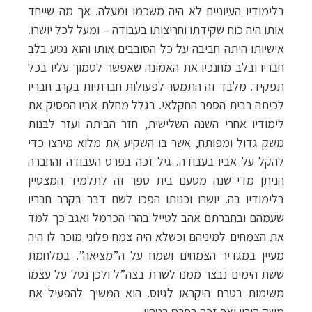
בלימודיו העיוניים לא היה משכמו ומעלה. אך מה שייחד
אותו היה כוח שקידתו וחריצותו בעבודה – ומעל לכל יושרו.
אישיותו היתה חביבה על כל הסובבים אותו והוא נטע בלב
חבריו ובלב מחנכיו את האמונה שאפשר לסמוך עליו בכל
תפקיד. מלבד זה התמסר לפעולות חברתיות בקרב חבריו
לכיתה בבית הספר החקלאי. בגלל מחלת אביו הפסיק את
לימודיו אחרי השנה השלישית, חזר הביתה ועזר לבנות
משק גדול ומפותח, אשר בו השקיע את מלוא מירצו כדי
להקל על אביו בעבודה. גיל זכה בפרס העבודה והחברה
הניתן מדי שנה מטעם בית ספר זה לתלמיד המצטיין
בלימודיו בה. יושרו וכנותו הפכו לשם דבר בקרב חבריו
שעמהם ובחברתם אהב לטייל בהרי הכרמל ואגב כך למד
את הצמחים למיניהם וכשלא היה צמח פלוני מוכר לו היה
מעיין במגדיר הצמחים ושמח על ה”מציאה”. במלחמת
ששת הימים נבצר ממנו לשרת בצה”ל ולכן נטל על עצמו
משימות בטרם היקראו לגיוס. הוא המשיך להפעיל את
משק הוריו ואף זכה בפרס בטחון.