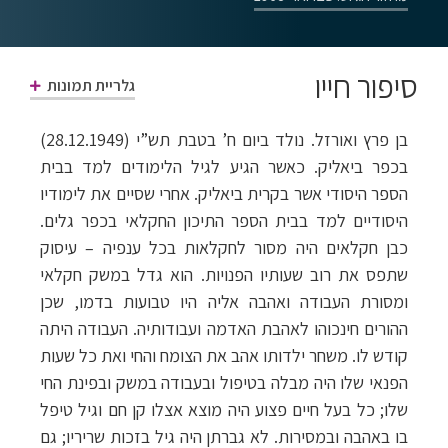
סיפור חייו
גלריית תמונות
בן פרץ ואורזל. נולד ביום ח’ בטבת תש”י (28.12.1949)
בכפר ביאליק. כאשר הגיע לגיל הלימודים למד בבית
הספר היסודי אשר בקרית ביאליק. אחרי שסיים את לימודיו
היסודיים למד בבית הספר התיכון החקלאי בכפר גלים.
כבן חקלאים היה מסור לחקלאות בכל ענפיה – עיסוק
שתפס את רוב שעותיו הפנויות. הוא גדל במשק חקלאי
ומסורת העבודה ואהבה אליה היו טבועות בדמו, שכן
ההורים חינכוהו לאהבת האדמה ועבודותיה. העבודה היתה
קודש לו. משחר ילדותו אהב את הצומח והחי ואת כל שעות
הפנאי שלו היה מבלה בטיפול ובעבודה במשק ובפינת החי
שלו; כל בעל חיים פצוע היה מוצא אצלו קן חם וגיל טיפל
בו באהבה ובמסירות. לא גברתן היה גיל בזכות שריריו; גם