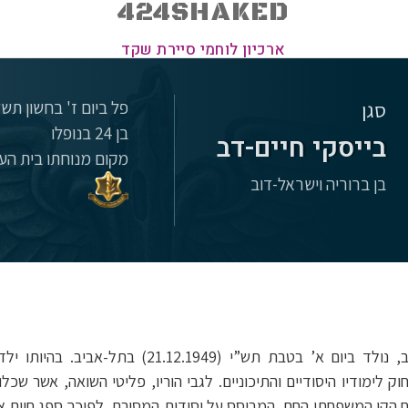
424SHAKED
ארכיון לוחמי סיירת שקד
פל ביום ז' בחשון תשל"ד (1973
סגן
בן 24 בנופלו
בייסקי חיים-דב
מקום מנוחתו בית העל
בן ברוריה וישראל-דוב
חיים, בן ברוריה וישראל-דוב, נולד ביום א’ בטבת תש”י
 לימודיו היסודיים והתיכוניים. לגבי הוריו, פליטי השואה, אשר שכל
ח הקן המשפחתי החם, המבוסס על יסודות המסורת. לפיכך ספג חיים א