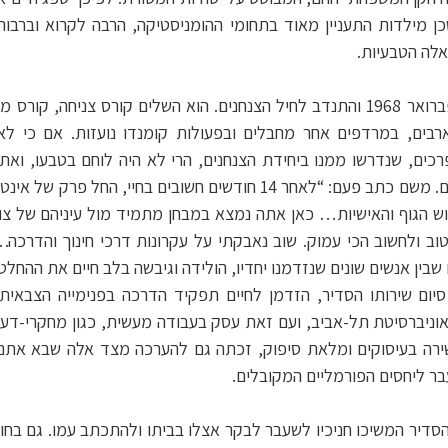
כן מילדות התעניין מאוד בתחומי ההומניסטיקה, הרבה לקרוא וברבו
אלה הטבעיות.
חיים גויס לצה”ל בראשית פברואר 1968 והתנדב לחיל הצנחנים. הוא השלים קורס צני
רבים, במרדפים אחר מחבלים ובפעולות קומנדו נועזות. אם כי ל
כים, שנדרשו ממנו ביחידת הצנחנים, הרי לא היה לוחם בטבעו, ואת
כמדריך בבית הספר לקצינים. משם כתב פעם: “לאחר 14 חודשים חשובים בח
וש הגוף והאישיות… כאן אתה נמצא במבחן מתמיד מול עיניהם של צוע
טוב ולחשוב הכי עמוק. שוב נאבקתי על עקרונות דרכי חינוך והדרכה
שבין אנשים שונים שנזדמנו יחדיו, הולידה וגיבשה בלב חיים את ההחל
 סיום שירותו הסדיר, הזדמן לחיים תפקיד הדרכה בפנימייה הצבאית
באוניברסיטת תל-אביב, ועם זאת עסק בעבודה מעשית, כגון מחקרי-דעת
עשירה בעיסוקים ומלאת סיפוק, זכתה גם להערכה מצד אלה שבא אתם 
בר ליחסים הפורמליים המקובלים.
יר המשיכו חניכיו לשעבר לבקר אצלו בביתו ולהתכתב עמו. גם בחוג