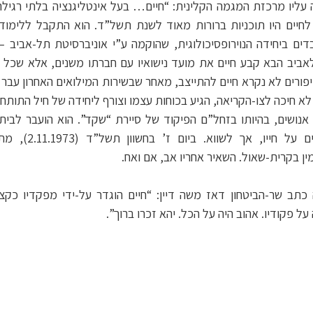
ה עליו מרכזת המגמה הקלינית: “חיים… בעל אינטליגנציה בלתי רגילה
לחיים היו תוכניות ברורות מאוד לשנת תשל”ד. הוא התקבל ללימודי
בדים ביחידה הנוירופסיכולוגית, שהוקמה ע”י אוניברסיטת תל-אביב
לאביב הבא קבע חיים את מועד נישואיו עם חברתו משנים, אלא שכל תכ
ורים לא נקרא חיים להתייצב, מאחר שבשירות המילואים האחרון עבר 
א לא חיכה לצו-הקריאה, הגיע בכוחות עצמו וצורף ליחידה של חיל התותח
 אנושים, בהיותו בזחל”ם הפיקוד של סיירת “שקד”. הוא הועבר לבית ה
שבועיים לחמו שם הרו
ן בקרית-שאול. השאיר אחריו אב, אם ואח.
ב שר-הביטחון דאז משה דיין: “חיים הוגדר על-ידי מפקדיו כקצי
ל פקודיו. אהוב היה על הכל. יהא זכרו ברוך”.