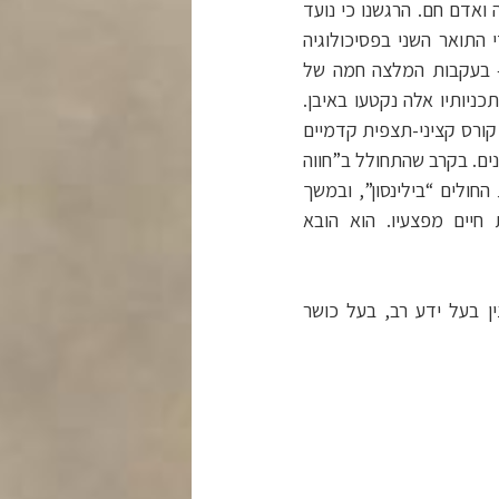
 ואדם חם. הרגשנו כי נועד
 התואר השני בפסיכולוגיה
 – בעקבות המלצה חמה של
ניותיו אלה נקטעו באיבן.
קורס קציני-תצפית קדמיים
נים. בקרב שהתחולל ב”חווה
חולים “בילינסון”, ובמשך
פאים על חייו, אך לשווא. ביום ז’ בחשוון תשל”ד (2.11.1973), מת חיים מפצעיו. הוא הובא
ן בעל ידע רב, בעל כושר