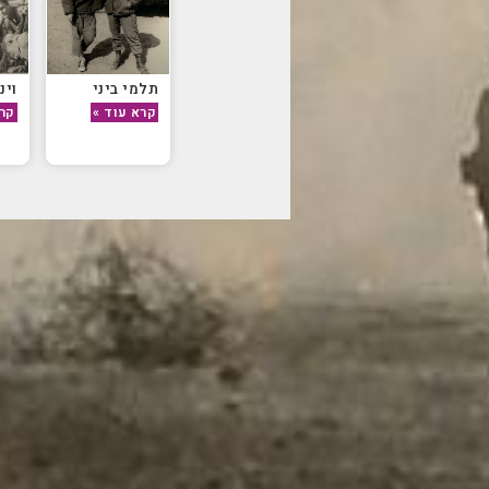
תלמי ביני
וינ
קרא עוד »
קרא