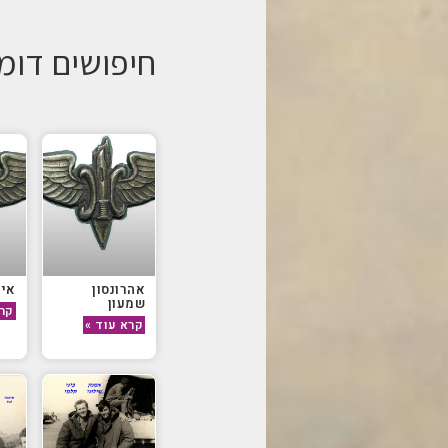
חיפושים דומ
אהרונסון
איפ
שמעון
קרא
קרא עוד »