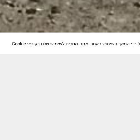
לוחמיה והנגשה למשפחות השכולות, לבוגרי היחידה, ולצי
צא בתנופה לשינויים ושידרוגים המחייבים השקעה נפשית 
וה מזכרת דיגיטלית חיה ונאמנה לחברים שנפלו ואנו נזכור