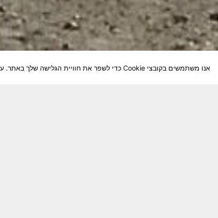
אנו משתמשים בקובצי Cookie כדי לשפר את חוויית הגלישה שלך באתר. על-ידי המשך השימוש באתר, אתה מסכים לשימוש שלנו בקובצי Cookie.
חבר יקר! האתר מטרתו שימור מורשת היחידה ו
באוקטובר חשיבותו של האתר מתעצמת.
האתר נמ
שתעזור לי ולחברים המסייעים בקידום האתר
המהו
בתודה מראש ניר כהן נייד – 050-5642288. נא עדכן אותי על תרומתך