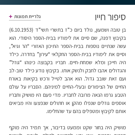
סיפור חייו
גלריית תמונות
בן טובה ושמעון, נולד ביום כ”ז בתשרי תשי”ד (6.10.1953)
בקיבוץ דפנה, שם סיים את לימודיו בבית-הספר היסודי. הוא
עשה שנתיים נוספות בבית-הספר התיכון האזורי “הר וגיא”,
וסיים את לימודיו בבית-הספר החקלאי “עירון” בחדרה. כילד
היה חייכן ומלא שמחת-חיים. חבריו בקבוצה כינוהו “גוזל”
והגדולים אהבו לחבק ולנשק אותו. בקיבוץ נודע כילד טוב-לב
ועם זאת שובב גדול. הוא אהב לטייל ורכש בקיאות באורח
החיים של הציפורים ובעלי-החיים למיניהם. הסבריו על עולם
הטבע גרמו הנאה מרובה לחבריו. מדי פעם היו מושיק וחבריו
אוספים גוזלים שנפלו מהקן או חתולים שנפצעו והיו מביאים
אותם לקיבוץ ומטפלים בהם עד שהחלימו.
מושיק היה בחור שקט וממעט בדיבור, אך תמיד היה מוקף