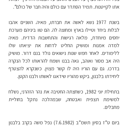
אתו לקייטנות. תמיד הסתדר עם כולם והיה חבר של כולם”.
בשנת 1977 נשא לאשה את חברתו, מאיה. השניים אהבו
לבלות ביחד וטיילו בארץ ומחוצה לה. הם טוו ביניהם מערכת
יחסים מיוחדת, מלאה רגישות והתחשבות הדדית. מאיה
למדה אמנות ומושיק החליט לדחות את יציאתו שלו
ללימודים. לאחר חמש שנות נישואים נולד בנם דרור. מושיק
היה אב מסור ואוהב, גאה בבנו ושמח להראותו לכל הנקרה
בדרכו. גם עם הוריו היה לו קשר מצוין. כשנקרא להצטרף
ליחידתו בלבנון, ביקש מהוריו שידאגו לאשתו ולבנו הקטן.
בתחילת יוני 1982, כשחצתה החטיבה את נהר הזהרני, נשלח
למשימת תצפית ואבטחה, שבמהלכה נתקל בחוליית
מחבלים.
ביום ט”ז בסיון תשמ”ב (7.6.1982) נפל משה בקרב בלבנון