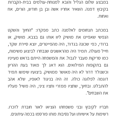
במבצע שלום הגליל והובא למנוחת-עולמים בבית-הקברות
בקיבוץ דפנה. השאיר אחריו אשה ובן בן חודש, הורים, אח
ואחות.
במכתב תנחומים לאלמנה כתב מפקדו: “החיוך והשקט
הנפשי שאפיינו את מושיק ליוו אותו גם בצבא. מושיק, או
ברודי, כפי שכונה בגדוד, היה מהפייטרים, יוצא סיירת שקד,
חייל מעולה. תמיד היה מהראשונים שנבחרו לביצוע משימות,
כמו סריקות מעבר לגבול. את והמשפחה הייתם בראש מעייניו
גם בתקופות המילואים. הוא דאג לך מאוד בעת ההריון
וכשנולד דרור לא היה מאושר ממושיק. ביצועיו שימשו תמיד
דוגמה לפלוגה כולה. זה היה בניגוד לאופיו, שלא אהב
להתבלט. ובחיוך, שחציו ממזרי וחציו ציני, היה משיל מעליו
את השבחים”.
חבריו לקיבוץ ובני משפחתו הוציאו לאור חוברת לזכרו.
רשימות על אישיותו ועל נסיבות מותו פורסמו בכמה עיתונים.