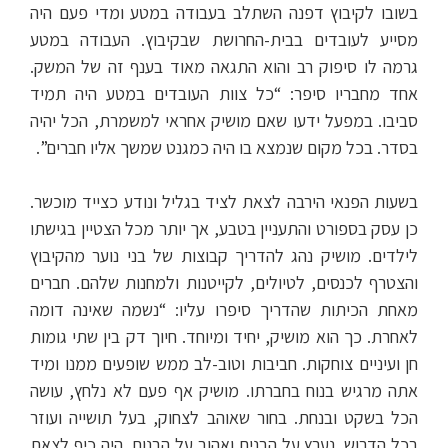
בשובו לקיבוץ דפנה השתלב בעבודה במטע ומדי פעם היה
מסייע לעובדים בבית-החרושת שבקיבוץ. העבודה במטע
גרמה לו סיפוק רב והוא התגאה מאוד בענף זה של המשק.
אחד מחבריו סיפר: “כל צוות העובדים במטע היה תמיד
סביבו. במפעל ידעו שאם מושיק אחראי למשמרת, הכל יהיה
בסדר. בכל מקום שנמצא בו היה כמגנט שמשך אליו חברים”.
בשעות הפנאי הירבה לצאת לציד בגליל ונודע כצייד מוכשר.
כן עסק בספורט והתעניין בטבע, אך יותר מכל הצטיין בגישתו
לילדים. מושיק נהג להדריך קבוצות של בני נוער מהקיבוץ
והצטרף לכנסים, לטיולים, לקייטנות ולמחנות שלהם. חברים
מאחת הכיתות שהדריך סיפרו עליו: “נשמה שאינה דומה
לאחרת. כך הוא מושיק, יחיד ומיוחד. חיוך דק בין שתי גומות
חן ועיניים צוחקות. חביבות וטוב-לב ממש שופעים ממנו ומיד
אתה מרגיש בנוח בחברתו. מושיק אף פעם לא נלחץ, עושה
הכל בשקט ובנחת. בחור שאוהב לצחוק, בעל תושייה ועוזר
בכל הדרוש. נערץ על הבנים ואהוב על הבנות. היה כיף לצאת