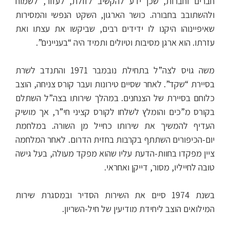
חברים וחברות, שכן ידע להקשיב לזולת, לעזור, לשמוח
ולהשתובב בחבורה. כושר הארגון, השקט הנפשי והמסירות
שאיפיינוהו היקנו לו ידידים רבים, שביקשו את עצתו ואת
עזרתו. הוא ארגן מסיבות וטיולים ותמיד היה “בעניינים”.
משה גויס לצה”ל בתחילת נובמבר 1971 והתנדב לשרת
בסיירת “שקד”. לאחר שסיים טירונות ועבר קורס צניחה, הוצב
כלוחם בסיירת של הצנחנים. במהלך שירותו בצה”ל השתלם
בקורס מ”כים והומלץ לשלחו לקורס קציני חי”ר, אך מושיק
העדיף להמשיך את שירותו כחייל מן השורה. במלחמת
יום-הכיפורים השתתף בקרבות בחזית הדרום. לאחר המלחמה
ציין מפקדו בחוות-הדעת עליו שהוא מפקד מעולה, בעל גישה
טובה לחייליו, מסור, דייקן ואחראי.
בשנת 1974 סיים את השירות הסדיר ובמסגרת שירות
המילואים הוצב ליחידת מודיעין של חיל-השריון.