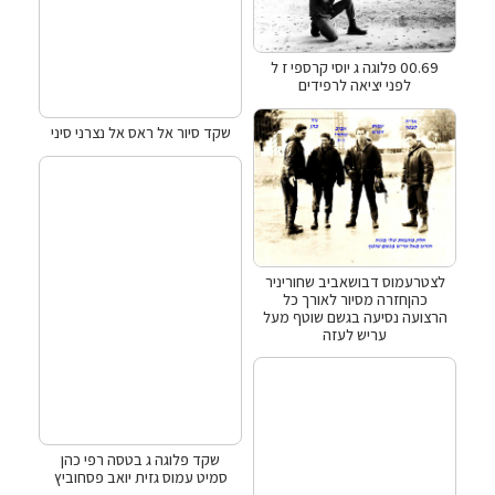
00.69 פלוגה ג יוסי קרספי ז ל
לפני יציאה לרפידים
שקד סיור אל ראס אל נצרני סיני
לצטרעמוס דבושאביב שחוריניר
כהןחזרה מסיור לאורך כל
הרצועה נסיעה בגשם שוטף מעל
עריש לעזה
שקד פלוגה ג בטסה רפי כהן
סמיט עמוס גזית יואב פסחוביץ