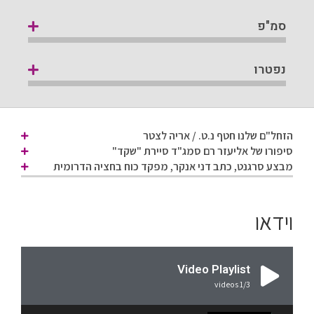
סמ"פ
נפטרו
הזחל"ם שלנו חטף נ.ט. / אריה לצטר
סיפורו של אליעזר רם סמג"ד סיירת "שקד"
מבצע סרגנט, כתב דני אנקר, מפקד כוח בחציה הדרומית
וידאו
Video Playlist
videos
1
/3