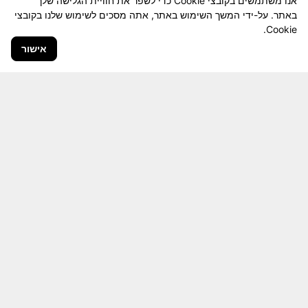
אנו משתמשים בקובצי Cookie כדי לשפר את חוויית הגלישה שלך
באתר. על-ידי המשך השימוש באתר, אתה מסכים לשימוש שלנו בקובצי
Cookie.
אישור
חבר יקר! האתר מטרתו שימור מורשת היחידה ולוחמיה
והנגשה למשפחות השכולות, לבוגרי היחידה, ולציבור
הרחב.
היום יותר מתמיד, אחרי משבר ה 7 באוקטובר
חשיבותו של האתר מתעצמת.
האתר נמצא בתנופה
לשינויים ושידרוגים המחייבים השקעה נפשית ותקציבית.
אודה לכם על כל תמיכה אפשרית שתעזור לי ולחברים
המסייעים בקידום האתר
המהווה מזכרת דיגיטלית חיה