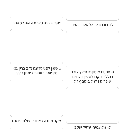
שקד פלוגה ג לפני יציאה למארב
לב דובה ואריאל שטרן בסיור
ג אימון לפני סרגנט נדב ברין עמי
הנפגעים מימין נח שולץ איבד
מזן יואב פסחוביץ יונתן רייךך
רגללייזר קנדלשטיין ז לחיים
שיפריס ז לגיל בושביץ ז ל
שקד פלוגה ג אחרי פעולת סרגנט
לוי גולןעמיחי שתיל יעקב