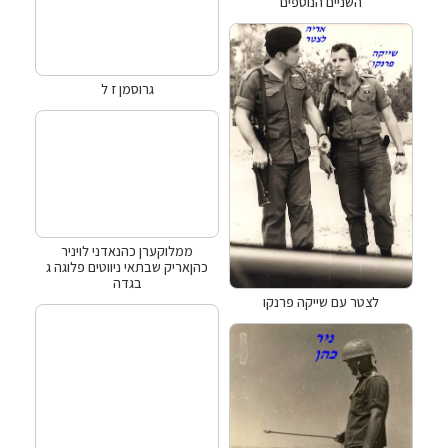
השניים הנוספים
גרוסמן ז ל
ממלוקערן כהנאדני לויניר
כהןאריק שבתאי ניווטים פלוגה ג
בגדה
לצטר עם שייקה פרנקו