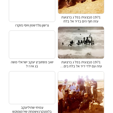
1971 מבצעית בפל ג ברצועת
עזה חוף הים בדיר אל בלח
גרשון גולדשטין ויוסי נזוקרו
יואב פסחוביץ יעקב ישראלי משה
1971 מבצעית בפל ג ברצועת
בג איו ז ל
עזה עם ילדי דיר אל בלח בים…
עמיחי שתיליעקב
בלומנקרנץשמחה שירמןמוקש