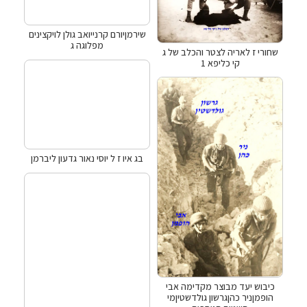
שירמןיורם קרנייואב גולן לויקצינים
מפלוגה ג
שחורי ז לאריה לצטר והכלב של ג
קי כליפא 1
בג איו ז ל יוסי נאור גדעון ליברמן
כיבוש יעד מבוצר מקדימה אבי
הופמןניר כהןגרשון גולדשטיןמי