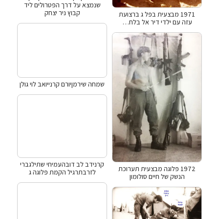
שנמצא על דרך הפטרולים ליד
קבוץ ניר יצחק
1971 מבצעית בפל ג ברצועת
עזה עם ילדי דיר אל בלח…
שמחה שירמןיורם קרנייואב לוי גולן
קרנידב לב דובהעמיחי שתילגברי
1972 פלוגה מבצעית תערוכת
לזרבתרגיל הקמת פלוגה ג
הנשק של חיים סולומון