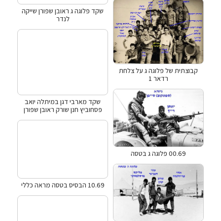
שקד פלוגה ג ראובן שפורן שייקה
לנדר
קבוצתית של פלוגה ג על צלחת
רדאר 1
שקד מארבי דגן במיתלה יואב
פסחוביץ חנן שורק ראובן שפורן
00.69 פלוגה ג בטסה
10.69 הבסיס בטסה מראה כללי