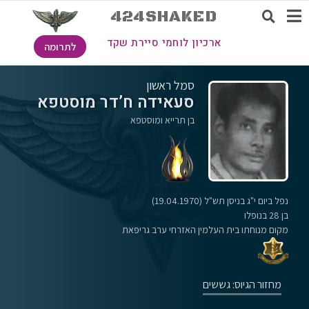
424SHAKED
ארכיון לוחמי סיירת שקד
לתרומה
סמל ראשון
סעאידה ח’דר מוסטפא
בן תרייא ומוסטפא
נפל ביום י"ג בניסן תש"ל (19.04.1970)
בן 28 בנופלו
מקום מנוחתו בית העלמין האזרחי ערב גריפאת
מחזור הגיוס: גששים