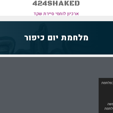
424SHAKED
ארכיון לוחמי סיירת שקד
מלחמת יום כיפור
ן רשף מפקד חטיבה 14 במלחמת
משה
מלחמת