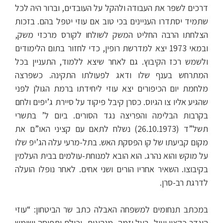
דרכים לשפר את העבודה ולהקל על העובדים, וברור היה לכל
שתמיד יסתדרו העניינים בכי טוב אם עוזי יטפל בהם. בזכות
הצלחתו הרבה החליט המשק לשולחו לקורס מרכזי משק,
ובמאי 1973 יצא למדרשת רופין, כדי לחזור בתום הלימודים
ולשמש רכז הקיבוץ. גם לאחר שיצא ללמוד, התעניין בכל
המתרחש בענף שלו ודאג לפעולתו התקינה. כשפרצה
מלחמת יום הכיפורים יצא עוזי ליחידתו ברמת הגולן לפני
שהגיע אליו צו הגיוס. כסרן קיבל פיקוד על סיירת ג’יפים ולחם
בקרבות הבלימה והפריצה נגד הסורים. ביום ל’ בתשרי
תשל”ד (26.10.1973) נשלח לתאם עם קציני האו”ם את
מקום קביעתו של קו הפסקת האש. בתל-מרעי עלה הג’יפ שלו
על מוקש והוא נהרג. הוא הובא למנוחת-עולמים בבית העלמין
בקיבוצו. השאיר אחריו הורים ושני אחים. לאחר נופלו הועלה
לדרגת רב-סרן.
במכתב תנחומים למשפחה האבלה כתב שר הביטחון: “עוזי
הוגדר כקצין יעיל, בעל יזמה, מנהיגות, יכולת ותפיסה ושימש