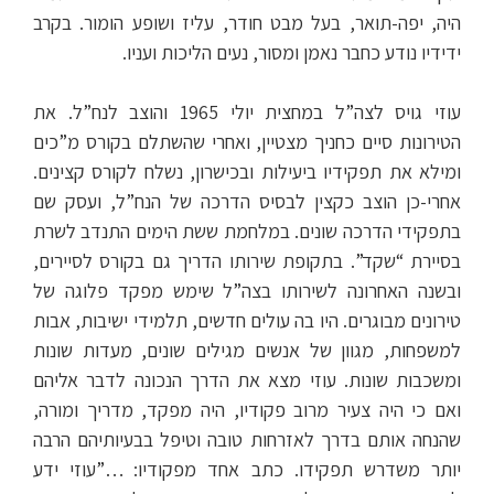
היה, יפה-תואר, בעל מבט חודר, עליז ושופע הומור. בקרב
ידידיו נודע כחבר נאמן ומסור, נעים הליכות ועניו.
עוזי גויס לצה”ל במחצית יולי 1965 והוצב לנח”ל. את
הטירונות סיים כחניך מצטיין, ואחרי שהשתלם בקורס מ”כים
ומילא את תפקידיו ביעילות ובכישרון, נשלח לקורס קצינים.
אחרי-כן הוצב כקצין לבסיס הדרכה של הנח”ל, ועסק שם
בתפקידי הדרכה שונים. במלחמת ששת הימים התנדב לשרת
בסיירת “שקד”. בתקופת שירותו הדריך גם בקורס לסיירים,
ובשנה האחרונה לשירותו בצה”ל שימש מפקד פלוגה של
טירונים מבוגרים. היו בה עולים חדשים, תלמידי ישיבות, אבות
למשפחות, מגוון של אנשים מגילים שונים, מעדות שונות
ומשכבות שונות. עוזי מצא את הדרך הנכונה לדבר אליהם
ואם כי היה צעיר מרוב פקודיו, היה מפקד, מדריך ומורה,
שהנחה אותם בדרך לאזרחות טובה וטיפל בבעיותיהם הרבה
יותר משדרש תפקידו. כתב אחד מפקודיו: …”עוזי ידע