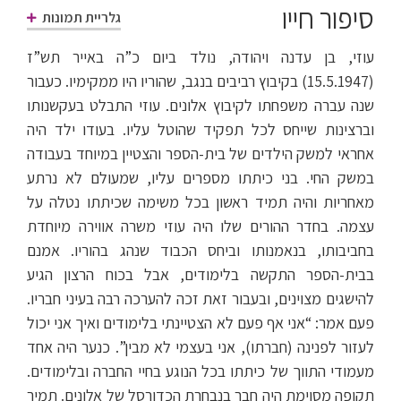
סיפור חייו
גלריית תמונות
עוזי, בן עדנה ויהודה, נולד ביום כ”ה באייר תש”ז
(15.5.1947) בקיבוץ רביבים בנגב, שהוריו היו ממקימיו. כעבור
שנה עברה משפחתו לקיבוץ אלונים. עוזי התבלט בעקשנותו
וברצינות שייחס לכל תפקיד שהוטל עליו. בעודו ילד היה
אחראי למשק הילדים של בית-הספר והצטיין במיוחד בעבודה
במשק החי. בני כיתתו מספרים עליו, שמעולם לא נרתע
מאחריות והיה תמיד ראשון בכל משימה שכיתתו נטלה על
עצמה. בחדר ההורים שלו היה עוזי משרה אווירה מיוחדת
בחביבותו, בנאמנותו וביחס הכבוד שנהג בהוריו. אמנם
בבית-הספר התקשה בלימודים, אבל בכוח הרצון הגיע
להישגים מצוינים, ובעבור זאת זכה להערכה רבה בעיני חבריו.
פעם אמר: “אני אף פעם לא הצטיינתי בלימודים ואיך אני יכול
לעזור לפנינה (חברתו), אני בעצמי לא מבין”. כנער היה אחד
מעמודי התווך של כיתתו בכל הנוגע בחיי החברה ובלימודים.
תקופה מסוימת היה חבר בנבחרת הכדורסל של אלונים. תמיר