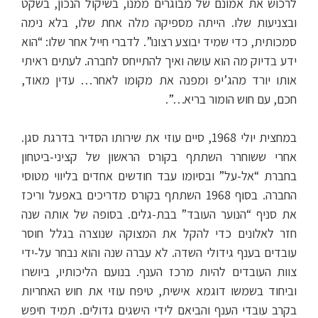
לרכוש את אמונם של מבוגרים ממנו, בשיקול הנכון, בשקט
ובצניעות שלו. הייתה מספיקה מלה אחת שלו, בלא נימה
סמכותית, כדי שמיד יבוצע רצונו”. לדברי חייל אחר שלו: “הוא
ידע בדיוק מה הוא עושה ואיך להתייחס לחברה. לעתים ראיתי
אותו יורד מהג’יפ ומפנה את מקומו לאחר… עדין מאוד,
חכם, עם חוש הומור בריא…”.
במחצית יולי 1968, סיים עוזי את שירותו הסדיר בדרגת סגן.
אחרי ששוחרר השתתף בקורס הראשון של קציני-ביטחון
בחברת “אל-על” ובסיומו עבד חודשים אחדים בליווי מטוסי
החברה. בסוף 1968 השתתף בקורס מדריכים באפעל וריכז
את סניף “הנוער העובד” בבת-גלים. בסופה של אותה שנה
חזר לאלונים כדי להקל את המצוקה שנוצרה בגלל חוסר
עובדים בענף גידולי השדה. לא עברה שנה והוא נבחר על-ידי
צוות העובדים להיות מרכז הענף. בנועם הליכותיו, ביושרו
וביחוד בשמשו דוגמא אישית, טיפח עוזי את חוש האחריות
בקרב עובדי הענף והביאם לידי הישגים גדולים. תמיד חיפש