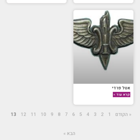
אטל פרדי
קרא עוד »
« הקודם
1
2
3
4
5
6
7
8
9
10
11
12
13
הבא »