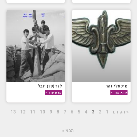
מיכאלי זהר
לזר (פז) יובל
קרא עוד »
קרא עוד »
« הקודם
1
2
3
4
5
6
7
8
9
10
11
12
13
הבא »