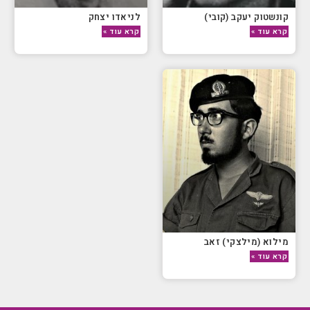
קונשטוק יעקב (קובי)
לניאדו יצחק
קרא עוד »
קרא עוד »
מילוא (מילצקי) זאב
קרא עוד »