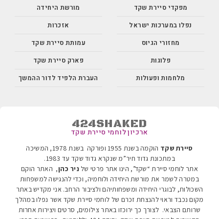
מפקדי סיירת שקד
מורשת היחידה
נפלו במערכות ישראל
אזכרות
מחזורי הגיוס
עמותת סיירת שקד
פלוגות
פארק סיירת שקד
מלחמות ופעולות
העברת הלפיד לדור ההמשך
424SHAKED
ארכיון לוחמי סיירת שקד
סיירת שקד
הוקמה בשנת 1955 ופורקה בשנת 1978, המשיכה
במתכונת גדוד חיר”מ שנקרא גדוד שקד עד 1983
.
אתר לוחמי סיירת “שקד”, הינו אתר פרטי של
ניר כהן
, האתר הוקם
במטרה לשמר את מורשת היחידה ולוחמיה, וכדי להנגישה למשפחות
השכולות, לבוגרי היחידה ומשפחותיהם ולציבור הרחב. אני מקדיש באתר
מקום נכבד וראוי להנצחת זכרם של לוחמי סיירת שקד אשר נפלו במהלך
שרותם הצבאי. לצורך כך ירוכזו באתר צילומים, סרטים ויצירות אחרות