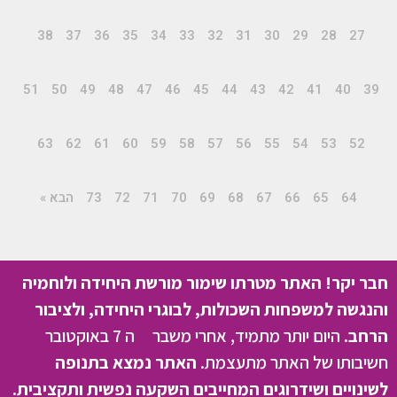
38
37
36
35
34
33
32
31
30
29
28
27
51
50
49
48
47
46
45
44
43
42
41
40
39
63
62
61
60
59
58
57
56
55
54
53
52
64
65
66
67
68
69
70
71
72
73
הבא »
חבר יקר! האתר מטרתו שימור מורשת היחידה ולוחמיה
והנגשה למשפחות השכולות, לבוגרי היחידה, ולציבור
הרחב.
היום יותר מתמיד, אחרי משבר ה 7 באוקטובר
חשיבותו של האתר מתעצמת.
האתר נמצא בתנופה
לשינויים ושידרוגים המחייבים השקעה נפשית ותקציבית.