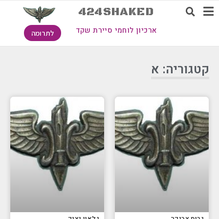
424SHAKED
ארכיון לוחמי סיירת שקד
לתרומה
קטגוריה: א
גרוס צביקה
גלאון יציק