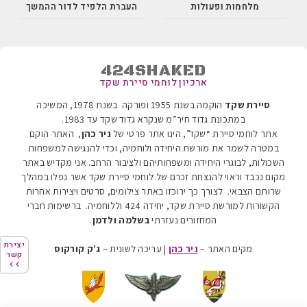
מלחמות ופעולות
העברת הלפיד לדור ההמשך
424SHAKED
ארכיון לוחמי סיירת שקד
סיירת שקד
הוקמה בשנת 1955 ופורקה בשנת 1978, המשיכה
במתכונת גדוד חיר”מ שנקרא גדוד שקד עד 1983
.
אתר לוחמי סיירת “שקד”, הינו אתר פרטי של
ניר כהן
, האתר הוקם
במטרה לשמר את מורשת היחידה ולוחמיה, וכדי להנגישה למשפחות
השכולות, לבוגרי היחידה ומשפחותיהם ולציבור הרחב. אני מקדיש באתר
מקום נכבד וראוי להנצחת זכרם של לוחמי סיירת שקד אשר נפלו במהלך
שרותם הצבאי. לצורך כך ירוכזו באתר צילומים, סרטים ויצירות אחרות
הקשורות למורשת סיירת שקד, יחידה 424 וללוחמיה.
ברשימות חברי
המחזורים נעזרתי
בשלמה ולדמן
.
יצירת
יצירת
מקים האתר –
ניר כהן
| עריכה לשונית –
ג’ק קורקוס
קשר
קשר