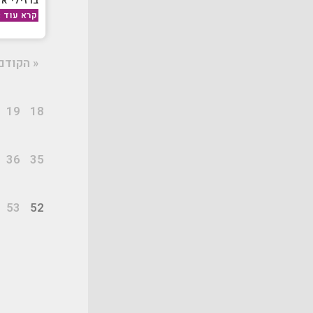
ברזילי או
קרא עוד »
« הקודם
19
18
36
35
53
52