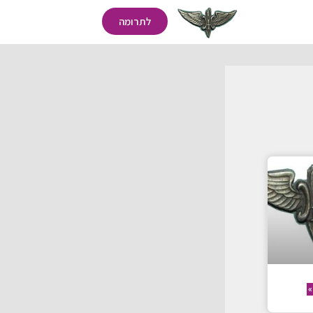
לתרומה
»