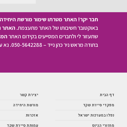
חבר יקר! האתר מטרתו שימור מורשת היחידה ו
באוקטובר חשיבותו של האתר מתעצמת.
האתר נמ
שתעזור לי ולחברים המסייעים בקידום האתר
המהו
בתודה מראש ניר כהן נייד – 050-5642288. נא עדכן אותי על תרומתך
דף הבית
יצירת קשר
מפקדי סיירת שקד
מורשת היחידה
נפלו במערכות ישראל
אזכרות
מחזורי הגיוס
עמותת סיירת שקד