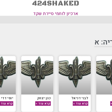
424SHAKED
ארכיון לוחמי סיירת שקד
יה: א
לבני דניאל
כהן יצחק
יוסי דדי
קרא עוד »
קרא עוד »
קרא עוד 