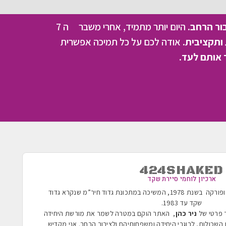
בור הרחב.
היום יותר מתמיד, אחרי משבר ה 7
ותקציבית.
אודה לכם על כל תמיכה אפשרית
 אותם לעד.
424SHAKED
ארכיון לוחמי סיירת שקד
הוקמה בשנת 1955 ופורקה בשנת 1978, המשיכה במתכונת גדוד חיר”מ שנקרא גדוד
שקד עד 1983
.
ר פרטי של
ניר כהן
, האתר הוקם במטרה לשמר את מורשת היחידה
השכולות, לבוגרי היחידה ומשפחותיהם ולציבור הרחב. אני מקדיש