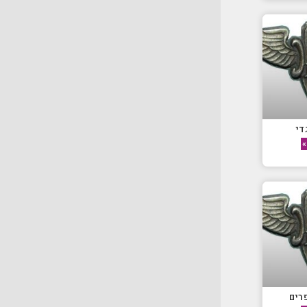
די
»
רים