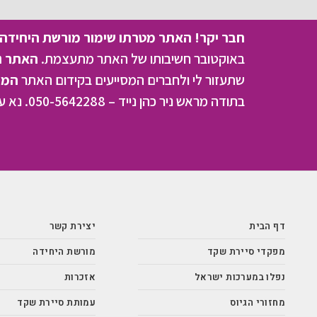
חבר יקר! האתר מטרתו שימור מורשת היחידה ו
באוקטובר חשיבותו של האתר מתעצמת.
האתר נמ
שתעזור לי ולחברים המסייעים בקידום האתר
המהו
בתודה מראש ניר כהן נייד – 050-5642288. נא עדכן אותי על תרומתך
דף הבית
יצירת קשר
מפקדי סיירת שקד
מורשת היחידה
נפלו במערכות ישראל
אזכרות
מחזורי הגיוס
עמותת סיירת שקד