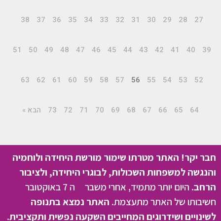
38
37
36
35
34
33
32
31
30
29
28
27
51
50
49
48
47
46
45
44
43
42
41
40
39
63
62
61
60
59
58
57
56
55
54
53
52
64
65
66
67
68
69
70
71
72
73
הבא »
חבר יקר! האתר מטרתו שימור מורשת היחידה ולוחמיה
והנגשה למשפחות השכולות, לבוגרי היחידה, ולציבור
הרחב.
היום יותר מתמיד, אחרי משבר ה 7 באוקטובר
חשיבותו של האתר מתעצמת.
האתר נמצא בתנופה
לשינויים ושידרוגים המחייבים השקעה נפשית ותקציבית.