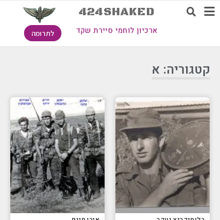
424SHAKED
ארכיון לוחמי סיירת שקד
לתרומה
קטגוריה: א
בלומנקרנץ יעקב
אורן חיים