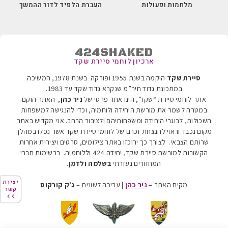
מלחמות ופעולות
העברת הלפיד לדור ההמשך
424SHAKED
ארכיון לוחמי סיירת שקד
סיירת שקד
הוקמה בשנת 1955 ופורקה בשנת 1978, המשיכה
במתכונת גדוד חיר”מ שנקרא גדוד שקד עד 1983
.
אתר לוחמי סיירת “שקד”, הינו אתר פרטי של
ניר כהן
, האתר הוקם
במטרה לשמר את מורשת היחידה ולוחמיה, וכדי להנגישה למשפחות
השכולות, לבוגרי היחידה ומשפחותיהם ולציבור הרחב. אני מקדיש באתר
מקום נכבד וראוי להנצחת זכרם של לוחמי סיירת שקד אשר נפלו במהלך
שרותם הצבאי. לצורך כך ירוכזו באתר צילומים, סרטים ויצירות אחרות
הקשורות למורשת סיירת שקד, יחידה 424 וללוחמיה.
ברשימות חברי
המחזורים נעזרתי
בשלמה ולדמן
.
יצירת
יצירת
מקים האתר –
ניר כהן
| עריכה לשונית –
ג’ק קורקוס
קשר
קשר